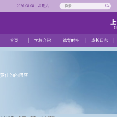
2026
-
08
-
08
星期
六
首页
学校介绍
德育时空
成长日志
黄佳昀的博客