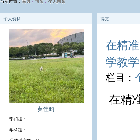
当前位置：
首页
/
博客
/
个人博客
个人资料
博文
在精准
学教
栏目：
在精
黄佳昀
部门组：
学科组：