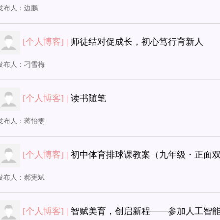
发布人：
边鹏
[个人博客] |
师徒结对促成长，初心笃行育新人
发布人：
刁雪梅
[个人博客] |
读书随笔
发布人：
蒋怡雯
[个人博客] |
初中体育排球课教案（九年级・正面
发布人：
郝宪斌
[个人博客] |
智赋美育，创启新程——参加人工智