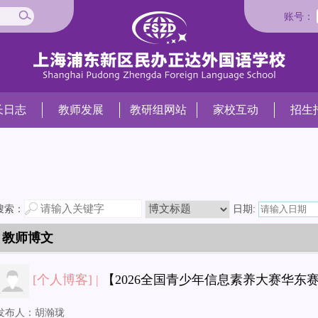
账号：
长日志
教师发展
教研组网站
家校互动
招生
搜索：
日期:
教师博文
[个人博客] |
【2026全国青少年信息素养大赛华东
发布人：
胡瀚珑