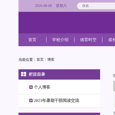
2026
-
08
-
08
星期
六
首页
学校介绍
德育时空
成
当前位置：
首页
/
博客
栏目目录
个人博客
2023年暑期干部阅读交流