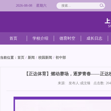
2026
-
08
-
08
星期
六
首页
学校介绍
德育时空
成长日志
当前位置：
首页
/
新闻
/
校园新闻
/
初中部
【正达体育】燃动赛场，逐梦青春——正达
来源:
发布人:
成汶臻
点击数:
204