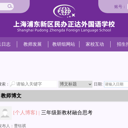
账号：
长日志
教师发展
教研组网站
家校互动
招生
搜索：
日期:
教师博文
[个人博客] |
三年级新教材融合思考
发布人：
曹钰祺